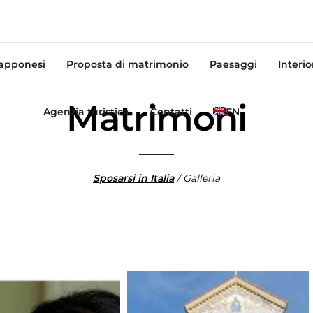
iapponesi
Proposta di matrimonio
Paesaggi
Interi
Matrimoni
Agenzia turistica
Contatti
EN
Sposarsi in Italia
/ Galleria